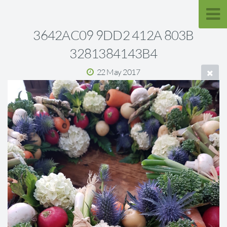
3642AC09 9DD2 412A 803B
3281384143B4
22 May 2017